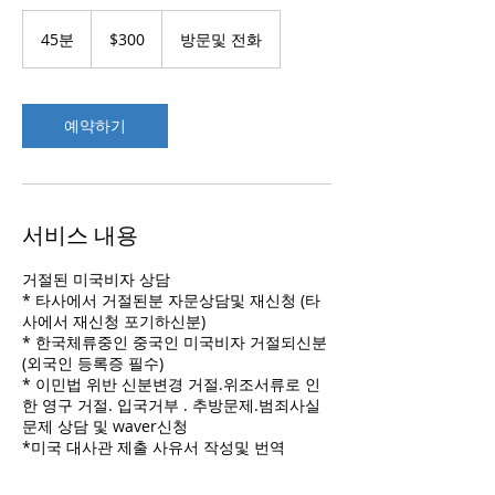
300
US
45분
4
$300
방문및 전화
dollars
5
분
예약하기
서비스 내용
거절된 미국비자 상담
* 타사에서 거절된분 자문상담및 재신청 (타
사에서 재신청 포기하신분)
* 한국체류중인 중국인 미국비자 거절되신분
(외국인 등록증 필수)
* 이민법 위반 신분변경 거절.위조서류로 인
한 영구 거절. 입국거부 . 추방문제.범죄사실
문제 상담 및 waver신청
*미국 대사관 제출 사유서 작성및 번역