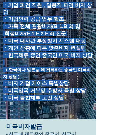
ㆍ기업 파견 직원 , 일용직 파견 비자 상
담
ㆍ기업인력 공급 업무 협조
ㆍ가족
전체 관광비자(B-1.B-2) 및
학생비자(F-1.F-2.F-4) 전문
ㆍ미국 대사관 부정방지 시스템 대응
ㆍ개인 상황에 따른 맞춤비자 컨설팅
ㆍ한국체류 중인 중국인 미국 비자 상담
( 한국이나 일본등 에 체류하는 중국인 미국비
자 상담 )
ㆍ비자 거절 케이스 특별상담
ㆍ미국입국 거부및 추방자 특별 상담
ㆍ미국 불법체류 고민 상담
미국비자발급
- 한국에 체류중인 중국인,
한국인