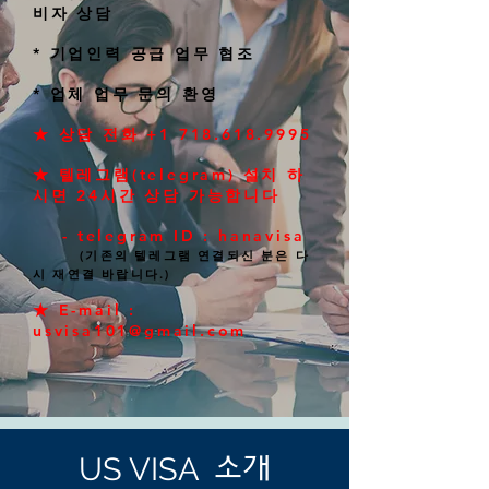
비자 상담
* 기업인력 공급 업무 협조
* 업체 업무 문의 환영
★ 상담 전화
+1 718.618.9995
★ 텔레그램(telegram) 설치 하
시면 24시간 상담 가능합니다
- telegram ID : hanavisa
(기존의 텔레그램 연결되신 분은 다
시 재연결 바랍니다.)
★ E-mail :
usvisa101@gmail.com
US VISA
소개