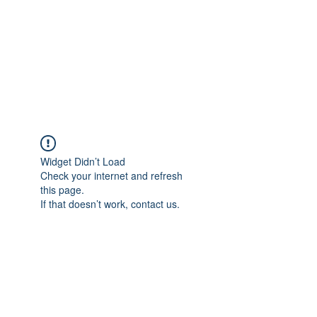
여러가지 사례로 저희 컨설팅을 통하여 미국에 안
전하게 입국하게 해 드린 케이스가 많습니다.
아래는 어려운 케이스만 올려 놓은 것 입니다. 이
외의 여러가지 상황에도 비자발급이 가능하오니,
여러가지 사례를 참고하시어 상담을 원하신다면
+1 718-618-9995
로 상담전화를 주시거나,
텔레그램(ID: hanavisa)
을 추가하여 연락을 주시
면 더 자세히 일대일 상담을 드리겠습니다.​
Widget Didn’t Load
Check your internet and refresh
this page.
If that doesn’t work, contact us.