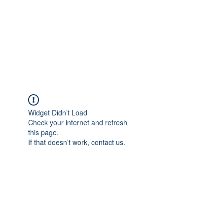
여러가지 사례로 저희 컨설팅을 통하여 미국에 안
전하게 입국하게 해 드린 케이스가 많습니다.
아래는 어려운 케이스만 올려 놓은 것 입니다. 이
외의 여러가지 상황에도 비자발급이 가능하오니,
여러가지 사례를 참고하시어 상담을 원하신다면
+1 718-618-9995
로 상담전화를 주시거나,
텔레그램(ID: hanavisa)
을 추가하여 연락을 주시
면 더 자세히 일대일 상담을 드리겠습니다.​
Widget Didn’t Load
Check your internet and refresh
this page.
If that doesn’t work, contact us.