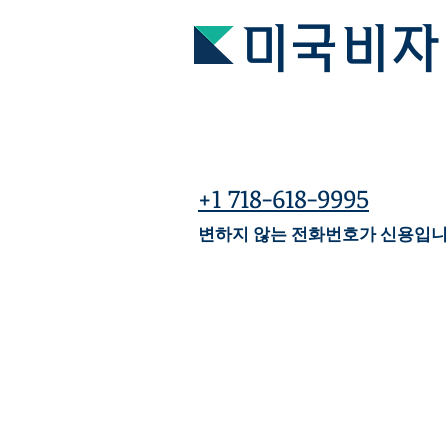
미국비자
+1 718-618-9995
변하지 않는 전화번호가 신용입니
여러가지 사례로 저희 컨설
아래는 어려운 케이스만 올
여러가지 사례를 참고하시어 
텔레그램(ID: hanavisa)
을