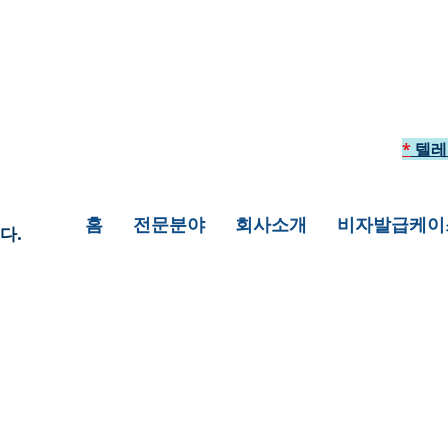
*
텔레
홈
전문분야
회사소개
비자발급케이
다.
팅을 통하여 미국에 안전하게 입국하게 해 드
려 놓은 것 입니다. 이 외의 여러가지 상황에
상담을 원하신다면 +1 718-618-9995로 
 추가하여 연락을 주시면 더 자세히 일대일 상담