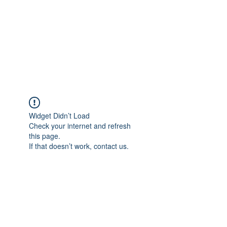
여러가지 사례로 저희 컨설팅을 통하여 미국에 안
전하게 입국하게 해 드린 케이스가 많습니다.
아래는 어려운 케이스만 올려 놓은 것 입니다. 이
외의 여러가지 상황에도 비자발급이 가능하오니,
여러가지 사례를 참고하시어 상담을 원하신다면
+1 718-618-9995
로 상담전화를 주시거나,
텔레그램(ID: hanavisa)
을 추가하여 연락을 주시
면 더 자세히 일대일 상담을 드리겠습니다.​
Widget Didn’t Load
Check your internet and refresh
this page.
If that doesn’t work, contact us.