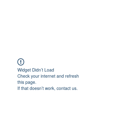
여러가지 사례로 저희 컨설팅을 통하여 미국에 안
전하게 입국하게 해 드린 케이스가 많습니다.
아래는 어려운 케이스만 올려 놓은 것 입니다. 이
외의 여러가지 상황에도 비자발급이 가능하오니,
여러가지 사례를 참고하시어 상담을 원하신다면
+1 718-618-9995
로 상담전화를 주시거나,
텔레그램(ID: hanavisa)
을 추가하여 연락을 주시
면 더 자세히 일대일 상담을 드리겠습니다.​
Widget Didn’t Load
Check your internet and refresh
this page.
If that doesn’t work, contact us.