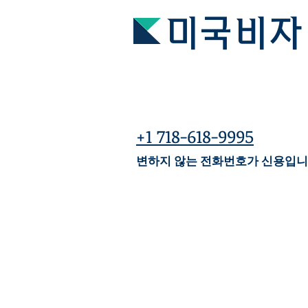
미국비자
+1 718-618-9995
변하지 않는 전화번호가 신용입니
여러가지 사례로 저희 컨설
아래는 어려운 케이스만 올
여러가지 사례를 참고하시어 
텔레그램(ID: hanavisa)
을