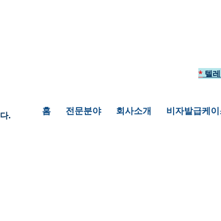
*
텔레
홈
전문분야
회사소개
비자발급케이
다.
팅을 통하여 미국에 안전하게 입국하게 해 드
려 놓은 것 입니다. 이 외의 여러가지 상황에
상담을 원하신다면 +1 718-618-9995로 
 추가하여 연락을 주시면 더 자세히 일대일 상담