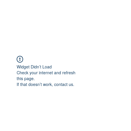
여러가지 사례로 저희 컨설팅을 통하여 미국에 안
전하게 입국하게 해 드린 케이스가 많습니다.
아래는 어려운 케이스만 올려 놓은 것 입니다. 이
외의 여러가지 상황에도 비자발급이 가능하오니,
여러가지 사례를 참고하시어 상담을 원하신다면
+1 718-618-9995
로 상담전화를 주시거나,
텔레그램(ID: hanavisa)
을 추가하여 연락을 주시
면 더 자세히 일대일 상담을 드리겠습니다.​
Widget Didn’t Load
Check your internet and refresh
this page.
If that doesn’t work, contact us.