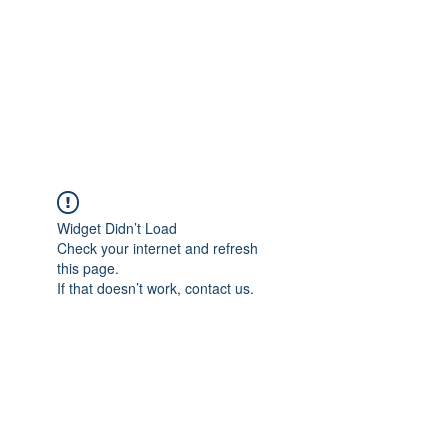
여러가지 사례로 저희 컨설팅을 통하여 미국에 안
전하게 입국하게 해 드린 케이스가 많습니다.
아래는 어려운 케이스만 올려 놓은 것 입니다. 이
외의 여러가지 상황에도 비자발급이 가능하오니,
여러가지 사례를 참고하시어 상담을 원하신다면
+1 718-618-9995
로 상담전화를 주시거나,
텔레그램(ID: hanavisa)
을 추가하여 연락을 주시
면 더 자세히 일대일 상담을 드리겠습니다.​
Widget Didn’t Load
Check your internet and refresh
this page.
If that doesn’t work, contact us.