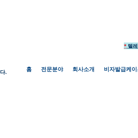
*
텔레
홈
전문분야
회사소개
비자발급케이
다.
팅을 통하여 미국에 안전하게 입국하게 해 드
려 놓은 것 입니다. 이 외의 여러가지 상황에
상담을 원하신다면 +1 718-618-9995로 
 추가하여 연락을 주시면 더 자세히 일대일 상담