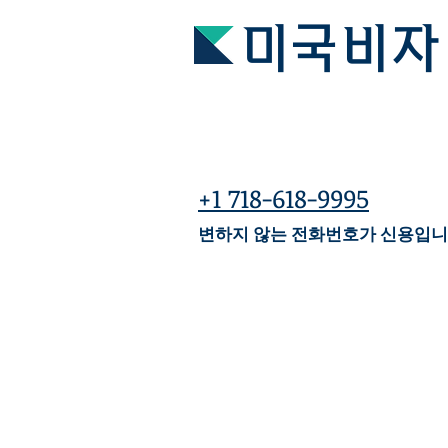
미국비자
+1 718-618-9995
변하지 않는 전화번호가 신용입니
여러가지 사례로 저희 컨설
아래는 어려운 케이스만 올
여러가지 사례를 참고하시어 
텔레그램(ID: hanavisa)
을